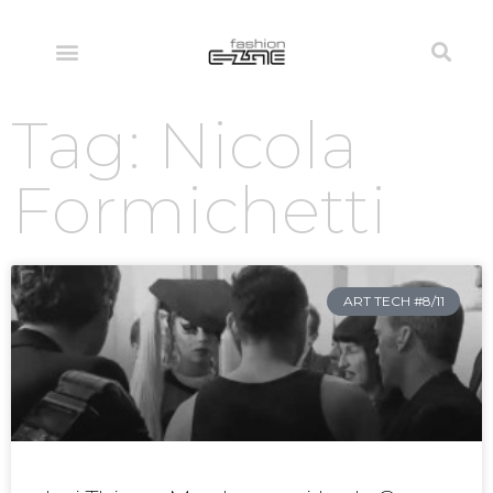
Tag: Nicola
Formichetti
ART TECH #8/11