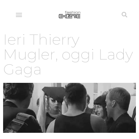
Ieri Thierry
Mugler, oggi Lady
Gaga