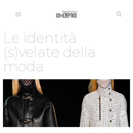
Le identità
(s)velate della
moda