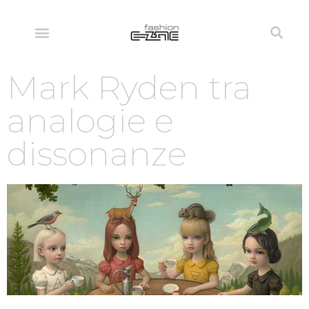
Mark Ryden tra
analogie e
dissonanze