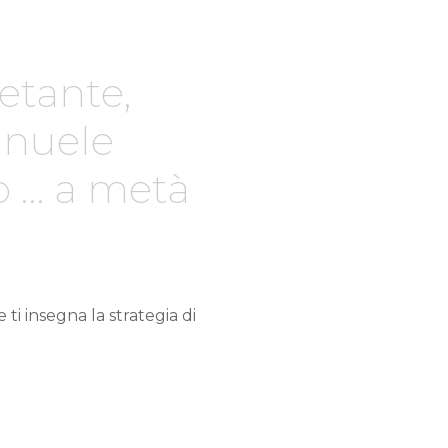
ietante,
anuele
 … a metà
 ti insegna la strategia di