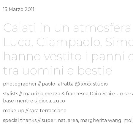
15 Marzo 2011
Calati in un atmosfera 
Luca, Giampaolo, Sim
hanno vestito i panni 
tra uomini e bestie
photographer // paolo lafratta @ xxxx studio
stylists // maurizia mezza & francesca Dai o Stai e un s
base mentre si gioca. zuco
make up // sara terracciano
special thanks // super, nat, area, margherita wang, mo