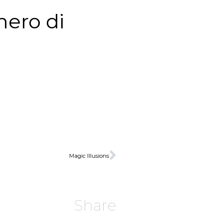
mero di
Magic Illusions
Share