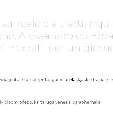
surreale e a tratti inqu
one, Alessandro ed Em
di modelli per un giorno
ervizio gratuito di computer game di
blackjack
e trainer che
lly bloom, pifebo, kartaruga venezia, paraphernalia