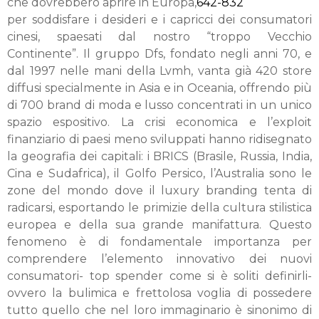
che dovrebbero aprire in Europa,
642-832
per soddisfare i desideri e i capricci dei consumatori
cinesi, spaesati dal nostro “troppo Vecchio
Continente”. Il gruppo Dfs, fondato negli anni 70, e
dal 1997 nelle mani della Lvmh, vanta già 420 store
diffusi specialmente in Asia e in Oceania, offrendo più
di 700 brand di moda e lusso concentrati in un unico
spazio espositivo. La crisi economica e l’exploit
finanziario di paesi meno sviluppati hanno ridisegnato
la geografia dei capitali: i BRICS (Brasile, Russia, India,
Cina e Sudafrica), il Golfo Persico, l’Australia sono le
zone del mondo dove il luxury branding tenta di
radicarsi, esportando le primizie della cultura stilistica
europea e della sua grande manifattura. Questo
fenomeno è di fondamentale importanza per
comprendere l’elemento innovativo dei nuovi
consumatori- top spender come si è soliti definirli-
ovvero la bulimica e frettolosa voglia di possedere
tutto quello che nel loro immaginario è sinonimo di