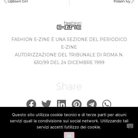
Uptown Girl
Poison Ivy
FASHION E-ZINE È UNA SEZIONE DEL PERIODICO
E-ZINE
AUTORIZZAZIONE DEL TRIBUNALE DI ROMA N.
630/99 DEL 24 DICEMBRE 1999
Share
Questo sito utilizza cookie tecnici e di terze parti per alcuni
servizi quali la condivisione sui social network. Utilizzando tali
servizi accetti l’utilizzo dei cookie.
© 2020 ALL RIGHTS RESERVED​
Ok