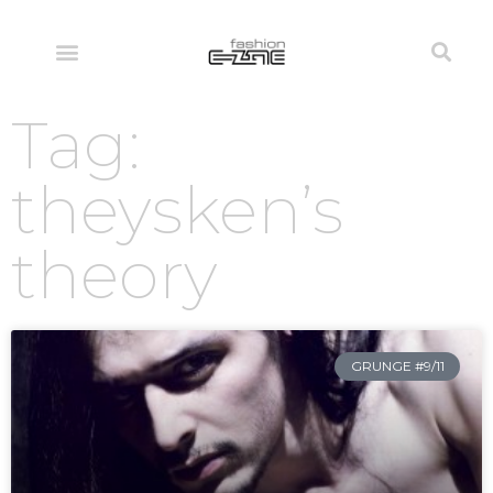
Tag:
theysken’s
theory
GRUNGE #9/11