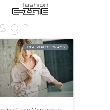
esign
IDEAL PERFECTION #7/10
rolina Galan Montoya: da