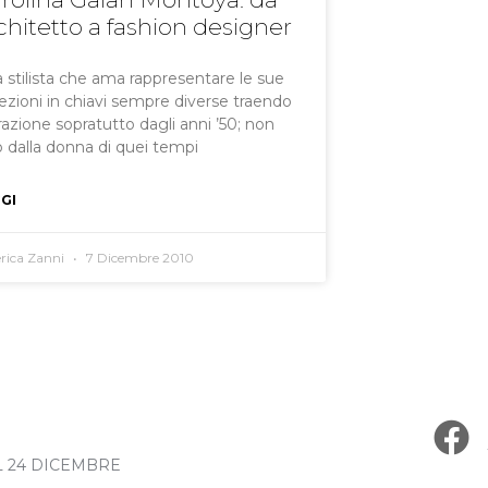
chitetto a fashion designer
 stilista che ama rappresentare le sue
lezioni in chiavi sempre diverse traendo
irazione sopratutto dagli anni ’50; non
o dalla donna di quei tempi
GI
erica Zanni
7 Dicembre 2010
L 24 DICEMBRE