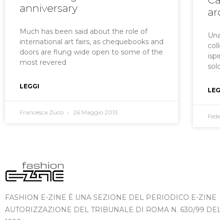
anniversary
ar
Much has been said about the role of
Una
international art fairs, as chequebooks and
col
doors are flung wide open to some of the
isp
most revered
sol
LEGGI
LEG
Francesca Zuco
26 Maggio 2013
Fed
FASHION E-ZINE È UNA SEZIONE DEL PERIODICO E-ZINE
AUTORIZZAZIONE DEL TRIBUNALE DI ROMA N. 630/99 DE