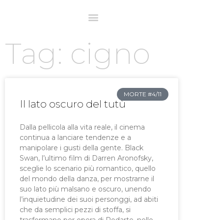
Tag: cigno
MORTE #4/11
Il lato oscuro del tutù
Dalla pellicola alla vita reale, il cinema
continua a lanciare tendenze e a
manipolare i gusti della gente. Black
Swan, l’ultimo film di Darren Aronofsky,
sceglie lo scenario più romantico, quello
del mondo della danza, per mostrarne il
suo lato più malsano e oscuro, unendo
l’inquietudine dei suoi personggi, ad abiti
che da semplici pezzi di stoffa, si