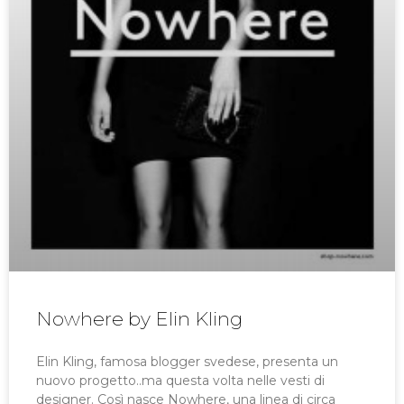
Nowhere by Elin Kling
Elin Kling, famosa blogger svedese, presenta un
nuovo progetto..ma questa volta nelle vesti di
designer. Così nasce Nowhere, una linea di circa