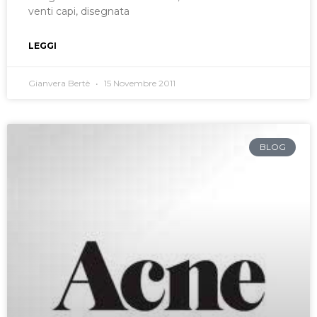
venti capi, disegnata
LEGGI
Gianvera Bertè
15 Novembre 2011
BLOG