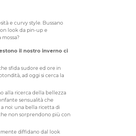
sità e curvy style. Bussano
 con look da pin-up e
ma mossa?
stono il nostro inverno ci
 che sfida sudore ed ore in
otondità, ad oggi si cerca la
o alla ricerca della bellezza
ionfante sensualità che
a noi: una bella ricetta di
e, che non sorprendono più con
emente diffidano dal look