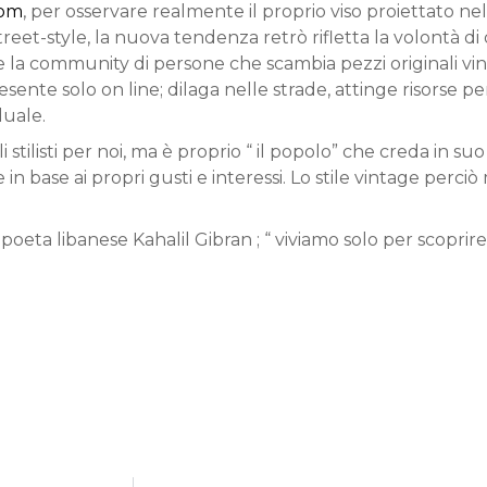
com
, per osservare realmente il proprio viso proiettato n
et-style, la nuova tendenza retrò rifletta la volontà di
a community di persone che scambia pezzi originali vin
nte solo on line; dilaga nelle strade, attinge risorse per
duale.
stilisti per noi, ma è proprio “ il popolo” che creda in s
 base ai propri gusti e interessi. Lo stile vintage perciò
 poeta libanese Kahalil Gibran ; “ viviamo solo per scoprire