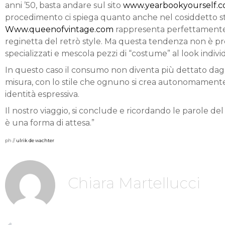
anni ’50, basta andare sul sito
www.yearbookyourself.
procedimento ci spiega quanto anche nel cosiddetto stre
Www.queenofvintage.com
rappresenta perfettamente l
reginetta del retrò style. Ma questa tendenza non è prese
specializzati e mescola pezzi di “costume” al look indivi
In questo caso il consumo non diventa più dettato dagli 
misura, con lo stile che ognuno si crea autonomamente in
identità espressiva.
Il nostro viaggio, si conclude e ricordando le parole del
è una forma di attesa.”
ph //
ulrik de wachter
Chiara Martellucci