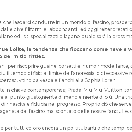
a che lasciarci condurre in un mondo di fascino, prospero
ti dalle dive filiformi e "abbondanti", ed oggi reiterpretati
llano ed i siti specializzati dilagano..quale sarà la prossi
nue Lolite, le tendenze che fioccano come neve e ve
dei mitici fifties.
iani, per riscoprire guaine, corsetti e intimo rimodellante,
 il tempo di fisici al limite dell’anoressia, o di eccessive r
peroso, vitino da vespa e fianchi alla Sophia Loren.
etta in chiave contemporanea; Prada, Miu Miu, Vuitton, son
ve al punto giusto,niente di meno e niente di più. Una tr
i rinascita e fiducia nel progresso. Proprio ciò che serve 
mpaganata dal fascino mai scontato delle nostre fanciull
e per tutti coloro ancora un po’ titubanti o che semplic