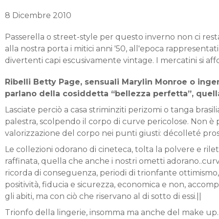
8 Dicembre 2010
Passerella o street-style per questo inverno non ci rest
alla nostra porta i mitici anni '50, all'epoca rappresenta
divertenti capi escusivamente vintage. I mercatini si affo
Ribelli Betty Page, sensuali Marylin Monroe o inge
parlano della cosiddetta “bellezza perfetta”, quella 
Lasciate perciò a casa striminziti perizomi o tanga brasil
palestra, scolpendo il corpo di curve pericolose. Non è più
valorizzazione del corpo nei punti giusti: décolleté pros
Le collezioni odorano di cineteca, tolta la polvere e ril
raffinata, quella che anche i nostri ometti adorano..cur
ricorda di conseguenza, periodi di trionfante ottimismo, d
positività, fiducia e sicurezza, economica e non, acco
gli abiti, ma con ciò che riservano al di sotto di essi.||
Trionfo della lingerie, insomma ma anche del make up..