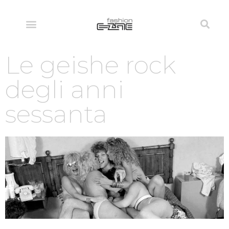
Le geishe rock
degli anni
sessanta