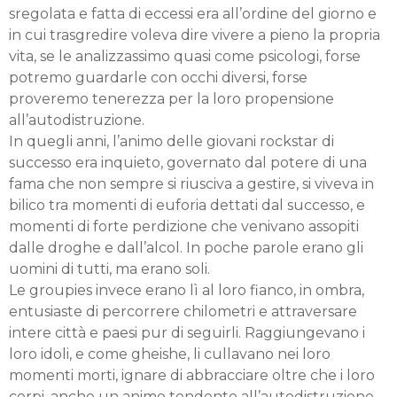
sregolata e fatta di eccessi era all’ordine del giorno e
in cui trasgredire voleva dire vivere a pieno la propria
vita, se le analizzassimo quasi come psicologi, forse
potremo guardarle con occhi diversi, forse
proveremo tenerezza per la loro propensione
all’autodistruzione.
In quegli anni, l’animo delle giovani rockstar di
successo era inquieto, governato dal potere di una
fama che non sempre si riusciva a gestire, si viveva in
bilico tra momenti di euforia dettati dal successo, e
momenti di forte perdizione che venivano assopiti
dalle droghe e dall’alcol. In poche parole erano gli
uomini di tutti, ma erano soli.
Le groupies invece erano lì al loro fianco, in ombra,
entusiaste di percorrere chilometri e attraversare
intere città e paesi pur di seguirli. Raggiungevano i
loro idoli, e come gheishe, li cullavano nei loro
momenti morti, ignare di abbracciare oltre che i loro
corpi, anche un animo tendente all’autodistruzione.