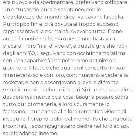
era nuovo e da sperimentare, preferivano soffocare
un entusiasmo puro e spontaneo, con le
sregolatezze del mondo di cui varcavano la soglia.
Purtroppo l’infelicità dovuta al troppo successo
rappresentava la normalità. Avevano tutto. Erano
amati, famosi e ricchi, ma questo non bastava a
placare il loro “mal di vivere”, e queste gheishe rock
degli anni ’60, li seguivano con occhi innamorati ma
con una caparbietà che potremmo definire da
guerriere. Il fatto è che quando il concerto finiva e
rimanevano sole con loro, continuavano a vedere la
rockstar, e non si accorgevano di avere di fronte
semplici uomini, deboli e insicuri. Si dice che quando si
desidera realmente qualcosa, bisogna passare sopra
tutto pur di ottenerla, e loro sicuramente lo
facevano, rinunciando alla loro romantica visione di
inseguire il proprio idolo, dal momento che una volta
incontrati, li accompagnavano cieche nel loro abisso,
sprofondando insieme.