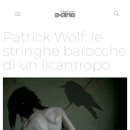
Patrick Wolf: le
stringhe barocche
di un licantropo