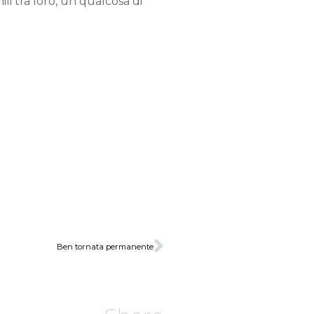
ili tra loro, un qualcosa di
Ben tornata permanente