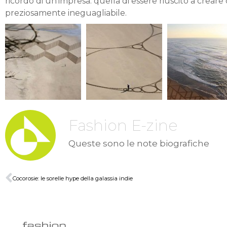
ricordo di un’impresa: quella di essere riuscito a creare 
preziosamente ineguagliabile.
Fashion E-zine
Queste sono le note biografiche
Cocorosie: le sorelle hype della galassia indie