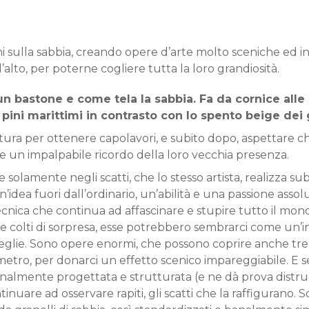
i sulla sabbia, creando opere d’arte molto sceniche ed inu
alto, per poterne cogliere tutta la loro grandiosità.
un bastone e come tela la sabbia. Fa da cornice all
ini marittimi in contrasto con lo spento beige dei g
tura per ottenere capolavori, e subito dopo, aspettare che
e un impalpabile ricordo della loro vecchia presenza.
e solamente negli scatti, che lo stesso artista, realizza su
Un’idea fuori dall’ordinario, un’abilità e una passione as
ca che continua ad affascinare e stupire tutto il mondo.
se colti di sorpresa, esse potrebbero sembrarci come un’in
sceglie. Sono opere enormi, che possono coprire anche tren
etro, per donarci un effetto scenico impareggiabile. E s
ionalmente progettata e strutturata (e ne dà prova dist
are ad osservare rapiti, gli scatti che la raffigurano. S