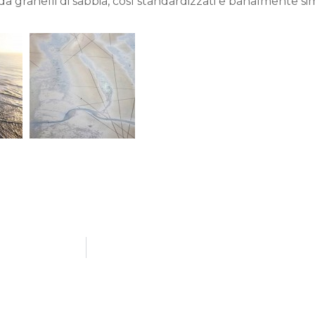
da granelli di sabbia, così standardizzati e banalmente sim