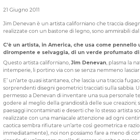
21 Giugno 2011
Jim Denevan è un artista californiano che traccia disegn
realizzate con un bastone di legno, sono ammirabili dall’
C’è un artista, in America, che usa come pennello 
dirompente e selvaggia, di un verde profumato di p
Questo artista californiano,
Jim Denevan
, plasma la na
intemperie, li portino via con se senza nemmeno lasciar
E’ un’arte quasi istantanea, che lascia una traccia fugac
sorprendenti disegni geometrici tracciati sulla sabbia. 
permesso a Denevan di inventare una sua personale tecni
godere al meglio della grandiosità delle sue creazioni; 
paesaggi incontaminati e deserti che lo stesso artista 
realizzate con una maniacale attenzione ad ogni centim
caotica sembra rifiutare un’arte così geometrica e raz
immediatamente), noi non possiamo fare a meno di continu