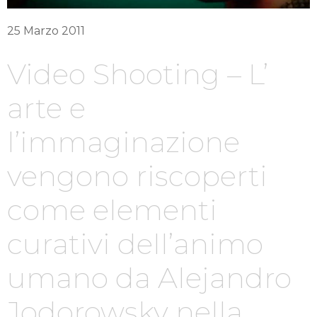
25 Marzo 2011
Video Shooting – L’
arte e
l’immaginazione
vengono riscoperti
come elementi
curativi dell’animo
umano da Alejandro
Jodorowsky nella