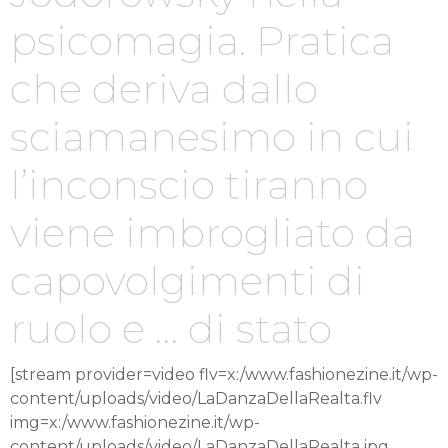
psicomagia. Pratica
che deriva dallo
sciamanesimo in cui
l’inconscio tiranno
viene imbrogliato da
capovolgimenti di
ruolo e … di stato
[stream provider=video flv=x:/www.fashionezine.it/wp-
content/uploads/video/LaDanzaDellaRealta.flv
img=x:/www.fashionezine.it/wp-
content/uploads/video/LaDanzaDellaRealta.jpg