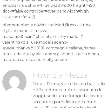
embed=true share=true width=800 height=450
dock=false controlbar=over bandwidth=high
autostart=false /]
photographer // davide starinieri @ xxxx studio
stylist // maurizia mezza
make up & hair // charlotte hardy model //
valentina @ allure models agency
special thanks // 00191, compagnia italiana, danae
roma, edo city by alessandra giannetti, l’altra moda,
maurizio carrara and molly bloom
Maurizia Mezza
Nata a Roma, vive e lavora tra l'Italia
e il Sud America. Appassionata di
viaggi, scrittura e fotografia lavora
sia come giornalista che come
stylist. E' una delle fondatrici di