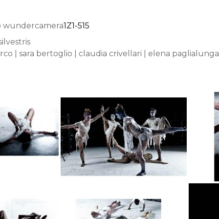
i @ wundercamera
1Z1-515
ilvestris
 | sara bertoglio | claudia crivellari | elena paglialun