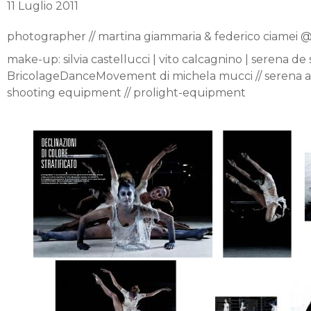
11 Luglio 2011
photographer // martina giammaria & federico ciame
make-up: silvia castellucci | vito calcagnino | serena de s
BricolageDanceMovement di michela mucci // serena arco
shooting equipment // prolight-equipment