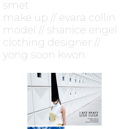
smet
make up // evara collin
model // shanice engel
clothing designer //
yong soon kwon