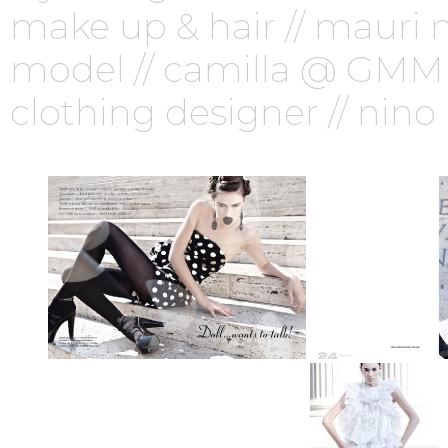
make up & hair // mauri
model // camilla @ GMM
clothing designer // nino l