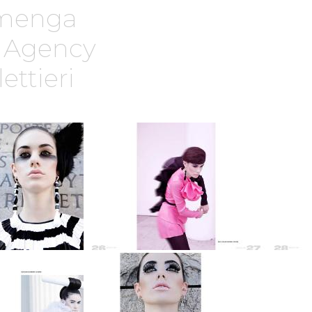
 menga
 Agency
ettieri