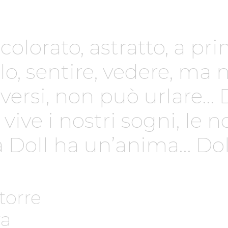
colorato, astratto, a p
lo, sentire, vedere, ma
ersi, non può urlare… D
vive i nostri sogni, le 
ma Doll ha un’anima… Dol
torre
ra