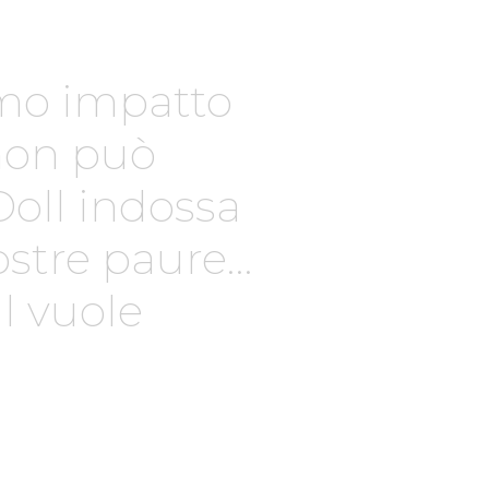
rimo impatto
 non può
oll indossa
nostre paure…
l vuole