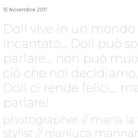
15 Novembre 2011
Doll vive in un mondo 
incantato… Doll può so
parlare… non può muov
ciò che noi decidiamo, 
Doll ci rende felici… 
parlare!
photographer // maria la 
stylist // gianluca manna