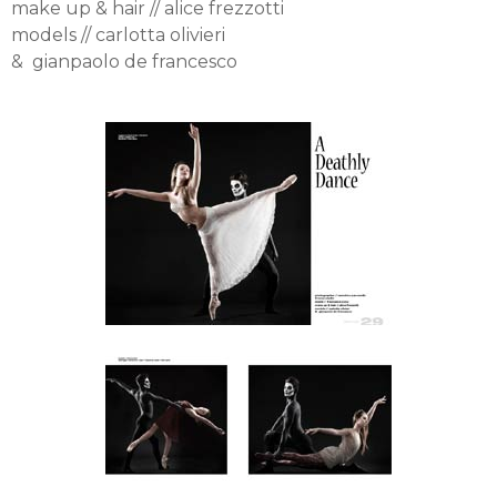
make up & hair // alice frezzotti
models // carlotta olivieri
& gianpaolo de francesco