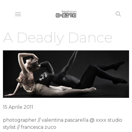
A Deadly Dance
15 Aprile 2011
photographer // valentina pascarella @ xxxx studio
stylist // francesca zuco