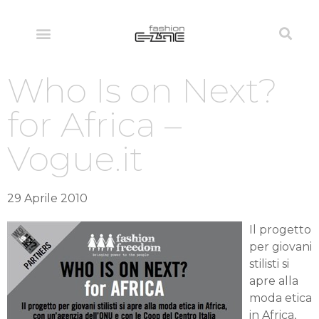
Who Is on Next?
for Africa –
Vogue.it
29 Aprile 2010
Il progetto
per giovani
stilisti si
apre alla
moda etica
in Africa,