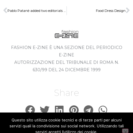
Pablo Patanè added two editorials to his page on SwapforStyle
Food Dress Design
FASHION E-ZINE È UNA SEZIONE DEL PERIODICO
E-ZINE
AUTORIZZAZIONE DEL TRIBUNALE DI ROMA N.
630/99 DEL 24 DICEMBRE 1999
Share
Questo sito utilizza cookie tecnici e di terze parti per alcuni
servizi quali la condivisione sui social network. Utilizzando tali
servizi accetti l’utilizzo dei cookie.