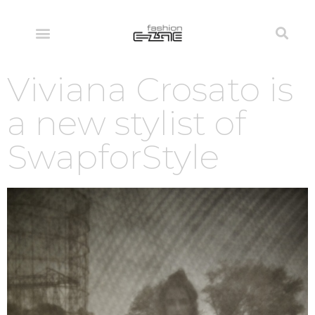
Viviana Crosato is
a new stylist of
SwapforStyle