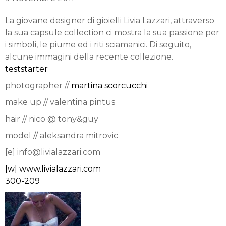
La giovane designer di gioielli Livia Lazzari, attraverso
la sua capsule collection ci mostra la sua passione per
i simboli, le piume ed i riti sciamanici. Di seguito,
alcune immagini della recente collezione.
teststarter
photographer //
martina scorcucchi
make up // valentina pintus
hair // nico @ tony&guy
model // aleksandra mitrovic
[e] info@livialazzari.com
[w] www.livialazzari.com
300-209