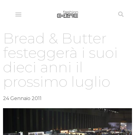
Bread & Butter
festeggerà i suoi
dieci anni il
prossimo luglio
24 Gennaio 2011