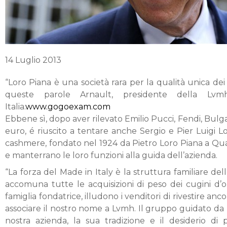
14 Luglio 2013
“Loro Piana è una società rara per la qualità unica dei
queste parole Arnault, presidente della Lvmh
Italia.
www.gogoexam.com
Ebbene sì, dopo aver rilevato Emilio Pucci, Fendi, Bulga
euro, é riuscito a tentare anche Sergio e Pier Luigi L
cashmere, fondato nel 1924 da Pietro Loro Piana a Quar
e manterrano le loro funzioni alla guida dell’azienda.
“La forza del Made in Italy è la struttura familiare d
accomuna tutte le acquisizioni di peso dei cugini d’o
famiglia fondatrice, illudono i venditori di rivestire anco
associare il nostro nome a Lvmh. Il gruppo guidato da B
nostra azienda, la sua tradizione e il desiderio di 