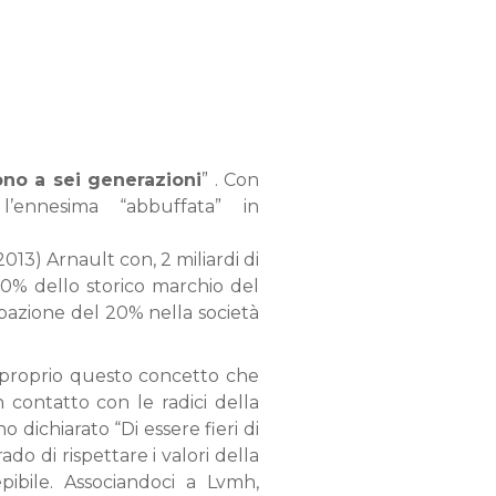
gono a sei generazioni
” . Con
l’ennesima “abbuffata” in
013) Arnault con, 2 miliardi di
’80% dello storico marchio del
ipazione del 20% nella società
 è proprio questo concetto che
 contatto con le radici della
o dichiarato “Di essere fieri di
o di rispettare i valori della
epibile. Associandoci a Lvmh,