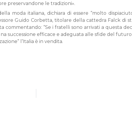
pre preservandone le tradizioni».
lla moda italiana, dichiara di essere “molto dispiaciut
fessore Guido Corbetta, titolare della cattedra Falck di st
ndita commentando: “Se i fratelli sono arrivati a questa d
una successione efficace e adeguata alle sfide del futuro
azione” l’Italia è in vendita.