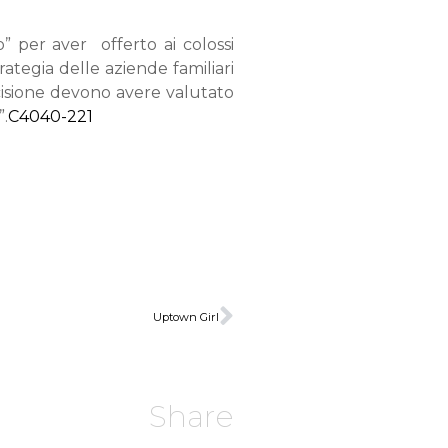
o” per aver offerto ai colossi
rategia delle aziende familiari
ecisione devono avere valutato
”.
C4040-221
Uptown Girl
Share