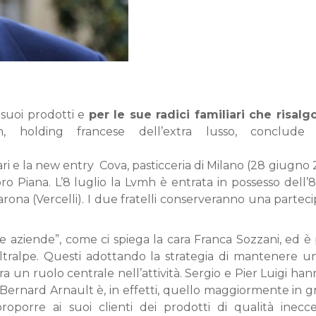
 suoi prodotti e
per le sue radici familiari che risal
, holding francese dell’extra lusso, conclude 
ri e la new entry Cova, pasticceria di Milano (28 giugno 2
oro Piana. L’8 luglio la Lvmh è entrata in possesso dell
ona (Vercelli). I due fratelli conserveranno una partec
elle aziende”, come ci spiega la cara Franca Sozzani, ed
ltralpe. Questi adottando la strategia di mantenere un
ra un ruolo centrale nell’attività. Sergio e Pier Luigi hann
ernard Arnault è, in effetti, quello maggiormente in grad
proporre ai suoi clienti dei prodotti di qualità inecc