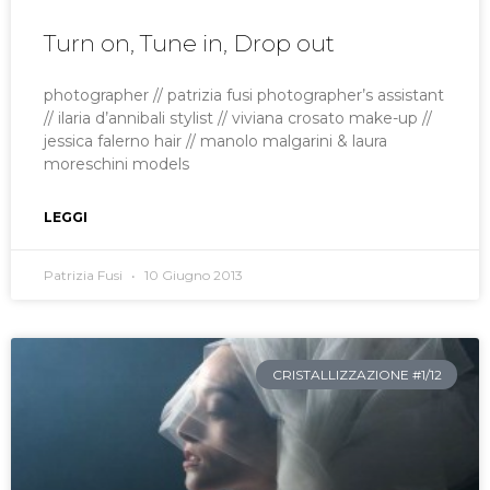
Turn on, Tune in, Drop out
photographer // patrizia fusi photographer’s assistant
// ilaria d’annibali stylist // viviana crosato make-up //
jessica falerno hair // manolo malgarini & laura
moreschini models
LEGGI
Patrizia Fusi
10 Giugno 2013
CRISTALLIZZAZIONE #1/12