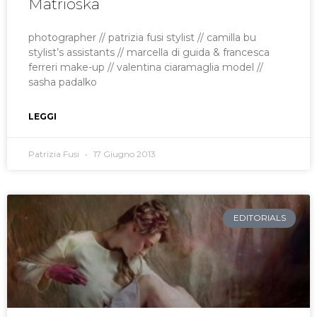
Matrioska
photographer // patrizia fusi stylist // camilla bu
stylist’s assistants // marcella di guida & francesca
ferreri make-up // valentina ciaramaglia model //
sasha padalko
LEGGI
Patrizia Fusi
17 Giugno 2013
EDITORIALS