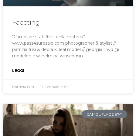
Faceting
“Cambiare stati fisici della materia”
www.pass4suresale.com photographer & stylist //
patrizia fusi & debra k. leal model // georgia lloyd @
modelogic wilhelmina winsconsin
LEGGI
Patrizia Fusi
17 Gennaio 2012
CAMOUFLAGE #7/11